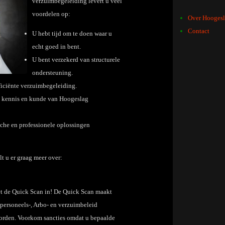
verzuimbegeleiding levert u veel
voordelen op:
Over Hooges
Contact
U hebt tijd om te doen waar u
echt goed in bent.
U bent verzekerd van structurele
ondersteuning.
fficiënte verzuimbegeleiding.
e kennis en kunde van Hoogeslag
ische en professionele oplossingen
t u er graag meer over:
Zet de Quick Scan in! De Quick Scan maakt
personeels-, Arbo- en verzuimbeleid
worden. Voorkom sancties omdat u bepaalde