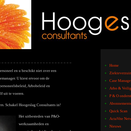
Home
ersoneel en u beschikt niet over een
Ziekteverzui
semanager. U kiest ervoor om de
Case Manage
ersoneelsbeleid, Arbobeleid en
Arbo & Veili
f uit te voeren.
P & O onders
Abonnement
ers. Schakel Hoogeslag Consultants in!
Quick Scan
Het uitbesteden van P&O-
ActaVite Net
werkzaamheden en
Nieuws