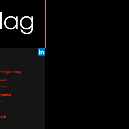
m begeleiding
ment
gheid
teuning
en
werk