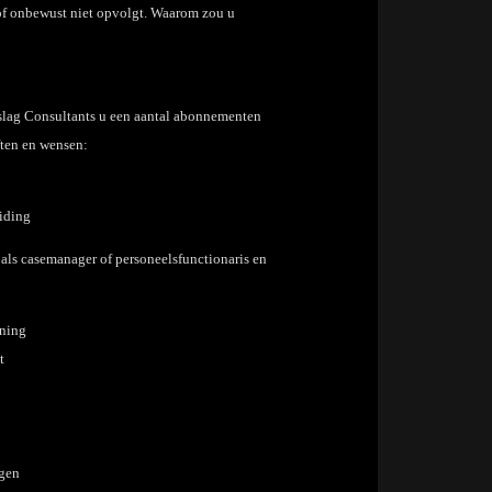
of onbewust niet opvolgt. Waarom zou u
lag Consultants u een aantal abonnementen
ten en wensen:
iding
als casemanager of personeelsfunctionaris en
uning
t
ngen